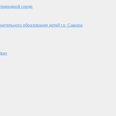
 природной среде
нительного образования детей г.о. Самара
тва»