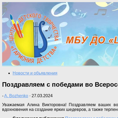
Перейти
к
содержимому
Новости и объявления
Поздравляем с победами во Всерос
-
A. Bozhenko
·
27.03.2024
Уважаемая Алина Викторовна! Поздравляем ваших вос
вдохновения на создание ярких шедевров, а также терпен