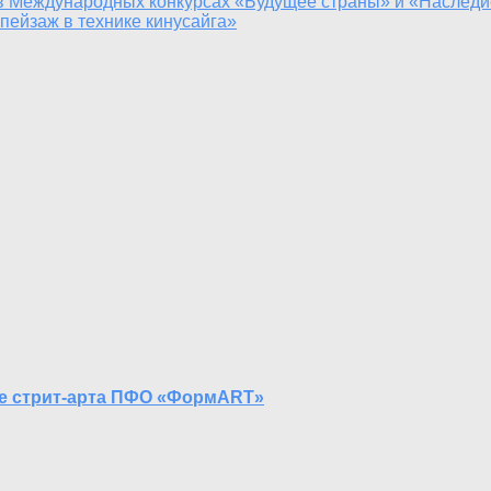
в Международных конкурсах «Будущее страны» и «Наследи
пейзаж в технике кинусайга»
ле стрит-арта ПФО «ФормART»