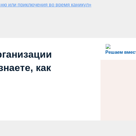
ню или приключения во время каникул»
рганизации
Решаем вмес
наете, как