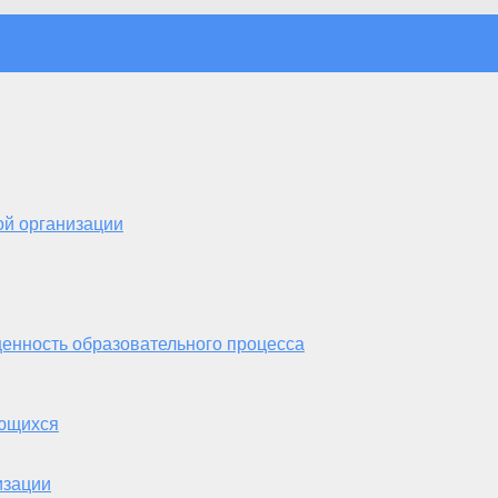
ой организации
енность образовательного процесса
ающихся
изации