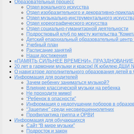
Образовательный процесс
Отдел вокального искусства
Отдел изобразительного и декоративно-приклад
Отдел музыкально-инструментального искусств
Отдел хореографического искусства
Отдел социально-гуманитарной деятельности
Подростковый клуб по месту жительства “Комет
Детский епархиальный образовательный центр 
Учебный план
Расписание занятий
Наши достижения
«ПАМЯТЬ СИЛЬНЕЕ ВРЕМЕНИ», ПРАЗДНОВАНИЕ
20 лет в гармонии музыки и красок! (К юбилею ДШИ 
О навигаторе дополнительного образования детей в
Информация для родителей
Зачем ребенку заниматься музыкой?
Влияние классической музыки на ребенка
Не проходите мимо!
“Ребенок в опасности”
Информация о недопущении поборов в образо
“Зацепинг” среди несовершеннолетних
Профилактика гриппа и ОРВИ
Информация для обучающихся
Сайт “В мире музыки”
Подросток и закон