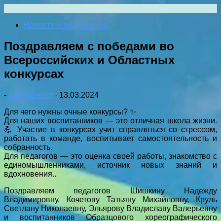
Перейти
к
Новости и объявления
содержимому
Поздравляем с победами во
Всероссийских и Областных
конкурсах
-
A. Bozhenko
·
13.03.2024
Для чего нужны очные конкурсы? ✨
Для наших воспитанников — это отличная школа жизни.
💪 Участие в конкурсах учит справляться со стрессом,
работать в команде, воспитывает самостоятельность и
собранность.
Для педагогов — это оценка своей работы, знакомство с
единомышленниками, источник новых знаний и
вдохновения..
Поздравляем педагогов Шишкину Надежду
Владимировну, Кочетову Татьяну Михайловну, Круль
Светлану Николаевну, Эльярову Владиславу Валерьевну
и воспитанников Образцового хореографического