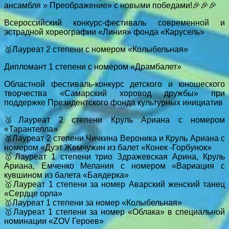
ансамбля » Преображение» с новыми победами!🎉🎉🎉
Всероссийский конкурс-фестиваль современной и
эстрадной хореографии «Линия» фонда «Карусель»
🥈Лауреат 2 степени с номером «Колыбельная»
Дипломант 1 степени с номером «Драмбалет»
Областной фестиваль-конкурс детского и юношеского
творчества «Самарский хоровод дружбы» при
поддержке Президентского фонда культурных инициатив
🥈Лауреат 2 степени Круль Ариана с номером
«Тарантелла»
🥈Лауреат 2 степени Чичкина Вероника и Круль Ариана с
номером «Дуэт Жемчужин из балет «Конек -Горбунок»
🥇Лауреат 1 степени трио Здражевская Арина, Круль
Ариана, Емченко Мелания с номером «Вариация с
кувшином из балета «Баядерка»
🥇Лауреат 1 степени за номер Аварский женский танец
«Сердце орла»
🥇Лауреат 1 степени за номер «Колыбельная»
🥇Лауреат 1 степени за номер «Облака» в специальной
номинации «ZOV Героев»