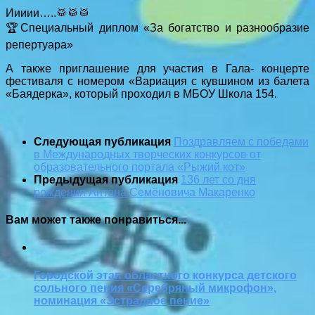
Иииии…..🥁🥁🥁
🏆Специальный диплом «За богатство и разнообразие
репертуара»
А также приглашение для участия в Гала- концерте
фестиваля с номером «Вариация с кувшином из балета
«Баядерка», который проходил в МБОУ Школа 154.
Следующая публикация
Поздравляем с победами
в Международных творческих конкурсов от
образовательного портала «Рыжий кот»
Предыдущая публикация
136 лет со дня
рождения Антона Семёновича Макаренко
Вам может также понравиться...
Городской этап областного конкурса детского
сольного пения «Серебряный микрофон»,
номинация «Эстрадное пение»