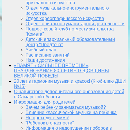
прикладного искусства
Отдел музыкально-инструментального
искусства
Отдел хореографического искусства
Отдел социально-гуманитарной деятельности
Подростковый клуб по месту жительства
“Комета”
Детский епархиальный образовательный
центр “Предтеча”
Учебный план
Расписание занятий
Наши достижения
«ПАМЯТЬ СИЛЬНЕЕ ВРЕМЕНИ»,
ПРАЗДНОВАНИЕ 80-ЛЕТИЕ ГОДОВЩИНЫ
ВЕЛИКОЙ ПОБЕДЫ
20 лет в гармонии музыки и красок! (К юбилею ДШИ
№15)
О навигаторе дополнительного образования детей
в Самарской области
Информация для родителей
Зачем ребенку заниматься музыкой?
Влияние классической музыки на ребенка
Не проходите мимо!
“Ребенок в опасности”
Информация о недопущении поборов в