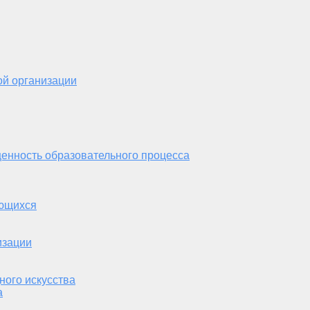
ой организации
енность образовательного процесса
ающихся
изации
ного искусства
а