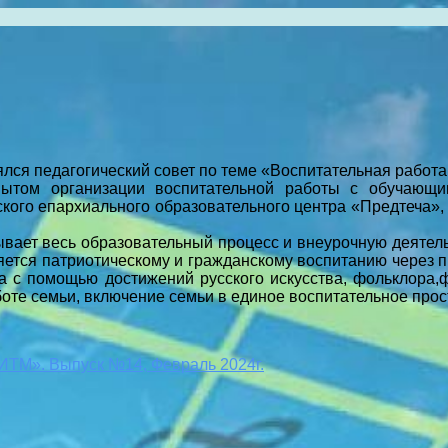
ялся педагогический совет по теме «Воспитательная работ
пытом организации воспитательной работы с обучающи
тского епархиального образовательного центра «Предтеча»
ывает весь образовательный процесс и внеурочную деятел
ется патриотическому и гражданскому воспитанию через пр
ма с помощью достижений русского искусства, фольклора,
оте семьи, включение семьи в единое воспитательное прос
ИТМ». Выпуск №14, Февраль 2024г.