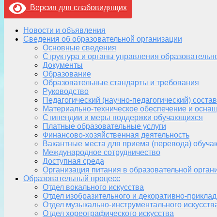
Версия для слабовидящих
Новости и объявления
Сведения об образовательной организации
Основные сведения
Структура и органы управления образовательн
Документы
Образование
Образовательные стандарты и требования
Руководство
Педагогический (научно-педагогический) состав
Материально-техническое обеспечение и оснащ
Стипендии и меры поддержки обучающихся
Платные образовательные услуги
Финансово-хозяйственная деятельность
Вакантные места для приема (перевода) обуч
Международное сотрудничество
Доступная среда
Организация питания в образовательной орган
Образовательный процесс
Отдел вокального искусства
Отдел изобразительного и декоративно-приклад
Отдел музыкально-инструментального искусств
Отдел хореографического искусства