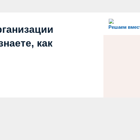
рганизации
Решаем вмес
наете, как