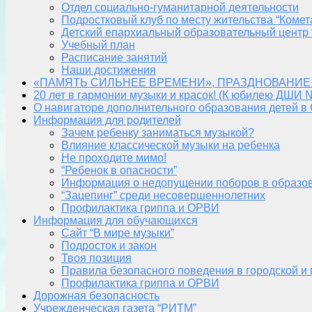
Отдел социально-гуманитарной деятельности
Подростковый клуб по месту жительства “Комет
Детский епархиальный образовательный центр 
Учебный план
Расписание занятий
Наши достижения
«ПАМЯТЬ СИЛЬНЕЕ ВРЕМЕНИ», ПРАЗДНОВАНИЕ
20 лет в гармонии музыки и красок! (К юбилею ДШИ 
О навигаторе дополнительного образования детей в
Информация для родителей
Зачем ребенку заниматься музыкой?
Влияние классической музыки на ребенка
Не проходите мимо!
“Ребенок в опасности”
Информация о недопущении поборов в образо
“Зацепинг” среди несовершеннолетних
Профилактика гриппа и ОРВИ
Информация для обучающихся
Сайт “В мире музыки”
Подросток и закон
Твоя позиция
Правила безопасного поведения в городской и
Профилактика гриппа и ОРВИ
Дорожная безопасность
Учрежденческая газета “РИТМ”