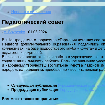
Перейти
к
Новости и объявления
содержимому
Педагогический совет
-
A. Bozhenko
·
01.03.2024
В «Центре детского творчества «Гармония детства» состо
Педагоги дополнительного образования поделились о
коллективах, на базе подросткового клуба «Комета» и де
педагогов и родителей.
Внеклассная воспитательная работа в учреждении охват
социализации личности ребенка. Большое внимание уделя
и народному творчеству, воспитание чувства патриотиз
народом, их традициям, приобщение к воспитательной раб
Следующая публикация
Учрежденческая газета «Р
Предыдущая публикация
Городецкая роспись
Вам может также понравиться...