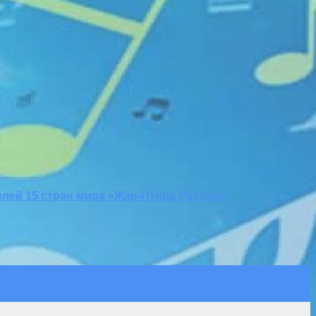
лей 15 стран мира «Жар-Птица России»