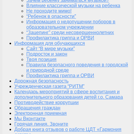
Зачем ребенку заниматься музыкой?
Влияние классической музыки на ребенка
Не проходите мимо!
“Ребенок в опасности”
Информация о недопущении поборов в
образовательном учреждении
“Зацепинг” среди несовершеннолетних
Профилактика гриппа и ОРВИ
Информация для обучающихся
Сайт “В мире музыки”
Подросток и закон
Твоя позиция
Правила безопасного поведения в городской
и природной среде
Профилактика гриппа и ОРВИ
Дорожная безопасность
Учрежденческая газета “РИТМ”
Календарь мероприятий в сфере воспитания и
дополнительного образования детей г.о. Самара
Противодействие коррупции
Обращения граждан
Электронная приемная
Мы Вконтакте
Горячая линия. Звоните
Добрая книга отзывов о работе ЦДТ «Гармония