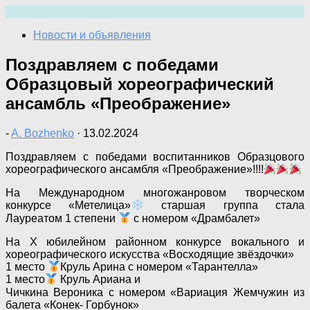
Перейти
к
Новости и объявления
содержимому
Поздравляем с победами
Образцовый хореографический
ансамбль «Преображение»
-
A. Bozhenko
·
13.02.2024
Поздравляем с победами воспитанников Образцового
хореографического ансамбля «Преображение»!!!!
На Международном многожанровом творческом
конкурсе «Метелица»
старшая группа стала
Лауреатом 1 степени
с номером «Драмбалет»
На X юбилейном районном конкурсе вокального и
хореографического искусства «Восходящие звёздочки»
1 место
Круль Арина с номером «Тарантелла»
1 место
Круль Ариана и
Чичкина Вероника с номером «Вариация Жемчужин из
балета «Конек- Горбунок»