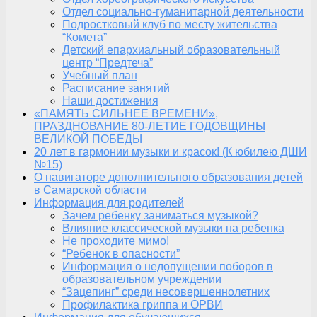
Отдел социально-гуманитарной деятельности
Подростковый клуб по месту жительства
“Комета”
Детский епархиальный образовательный
центр “Предтеча”
Учебный план
Расписание занятий
Наши достижения
«ПАМЯТЬ СИЛЬНЕЕ ВРЕМЕНИ»,
ПРАЗДНОВАНИЕ 80-ЛЕТИЕ ГОДОВЩИНЫ
ВЕЛИКОЙ ПОБЕДЫ
20 лет в гармонии музыки и красок! (К юбилею ДШИ
№15)
О навигаторе дополнительного образования детей
в Самарской области
Информация для родителей
Зачем ребенку заниматься музыкой?
Влияние классической музыки на ребенка
Не проходите мимо!
“Ребенок в опасности”
Информация о недопущении поборов в
образовательном учреждении
“Зацепинг” среди несовершеннолетних
Профилактика гриппа и ОРВИ