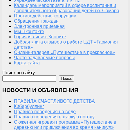
Учрежденческая газета “РИТМ”
Календарь мероприятий в сфере воспитания и
дополнительного образования детей г.о. Самара
Противодействие коррупции
Обращения граждан
Электронная приемная
Мы Вконтакте
Горячая линия. Звоните
Добрая книга отзывов о работе ЦДТ «Гармония
детства»
Онлайн-галерея «Путешествие в прекрасное»
Часто задаваемые вопросы
Карта сайта
Поиск по сайту
Поиск
НОВОСТИ И ОБЪЯВЛЕНИЯ
ПРАВИЛА СЧАСТЛИВОГО ДЕТСТВА
Кибербуллинг
Правила поведения на воде
Правила поведения в жаркую погоду
Сюжетная игровая программа «Путешествие в
деревню или приключения во время каникул»