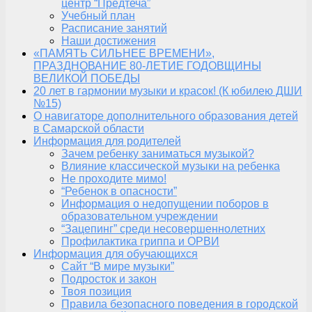
центр “Предтеча”
Учебный план
Расписание занятий
Наши достижения
«ПАМЯТЬ СИЛЬНЕЕ ВРЕМЕНИ»,
ПРАЗДНОВАНИЕ 80-ЛЕТИЕ ГОДОВЩИНЫ
ВЕЛИКОЙ ПОБЕДЫ
20 лет в гармонии музыки и красок! (К юбилею ДШИ
№15)
О навигаторе дополнительного образования детей
в Самарской области
Информация для родителей
Зачем ребенку заниматься музыкой?
Влияние классической музыки на ребенка
Не проходите мимо!
“Ребенок в опасности”
Информация о недопущении поборов в
образовательном учреждении
“Зацепинг” среди несовершеннолетних
Профилактика гриппа и ОРВИ
Информация для обучающихся
Сайт “В мире музыки”
Подросток и закон
Твоя позиция
Правила безопасного поведения в городской