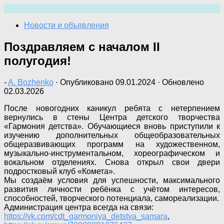
Перейти
к
Новости и объявления
содержимому
Поздравляем с началом II
полугодия!
-
A. Bozhenko
· Опубликовано
09.01.2024
· Обновлено
02.03.2026
После новогодних каникул ребята с нетерпением
вернулись в стены Центра детского творчества
«Гармония детства». Обучающиеся вновь приступили к
изучению дополнительных общеобразовательных
общеразвивающих программ на художественном,
музыкально-инструментальном, хореографическом и
вокальном отделениях. Снова открыл свои двери
подростковый клуб «Комета».
Мы создаём условия для успешности, максимального
развития личности ребёнка с учётом интересов,
способностей, творческого потенциала, самореализации.
Администрация центра всегда на связи:
https://vk.com/cdt_garmoniya_detstva_samara
,