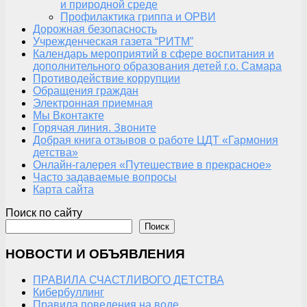
и природной среде
Профилактика гриппа и ОРВИ
Дорожная безопасность
Учрежденческая газета “РИТМ”
Календарь мероприятий в сфере воспитания и
дополнительного образования детей г.о. Самара
Противодействие коррупции
Обращения граждан
Электронная приемная
Мы Вконтакте
Горячая линия. Звоните
Добрая книга отзывов о работе ЦДТ «Гармония
детства»
Онлайн-галерея «Путешествие в прекрасное»
Часто задаваемые вопросы
Карта сайта
Поиск по сайту
Поиск
НОВОСТИ И ОБЪЯВЛЕНИЯ
ПРАВИЛА СЧАСТЛИВОГО ДЕТСТВА
Кибербуллинг
Правила поведения на воде