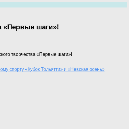
а «Первые шаги»!
ского творчества «Первые шаги»!
ому спорту «Кубок Тольятти» и «Невская осень»