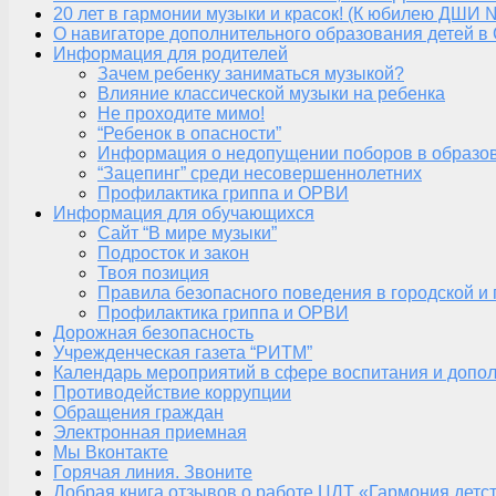
20 лет в гармонии музыки и красок! (К юбилею ДШИ 
О навигаторе дополнительного образования детей в
Информация для родителей
Зачем ребенку заниматься музыкой?
Влияние классической музыки на ребенка
Не проходите мимо!
“Ребенок в опасности”
Информация о недопущении поборов в образо
“Зацепинг” среди несовершеннолетних
Профилактика гриппа и ОРВИ
Информация для обучающихся
Сайт “В мире музыки”
Подросток и закон
Твоя позиция
Правила безопасного поведения в городской и
Профилактика гриппа и ОРВИ
Дорожная безопасность
Учрежденческая газета “РИТМ”
Календарь мероприятий в сфере воспитания и допол
Противодействие коррупции
Обращения граждан
Электронная приемная
Мы Вконтакте
Горячая линия. Звоните
Добрая книга отзывов о работе ЦДТ «Гармония детс