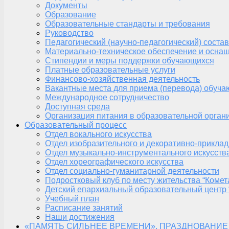
Документы
Образование
Образовательные стандарты и требования
Руководство
Педагогический (научно-педагогический) состав
Материально-техническое обеспечение и оснащ
Стипендии и меры поддержки обучающихся
Платные образовательные услуги
Финансово-хозяйственная деятельность
Вакантные места для приема (перевода) обуч
Международное сотрудничество
Доступная среда
Организация питания в образовательной орган
Образовательный процесс
Отдел вокального искусства
Отдел изобразительного и декоративно-приклад
Отдел музыкально-инструментального искусств
Отдел хореографического искусства
Отдел социально-гуманитарной деятельности
Подростковый клуб по месту жительства “Комет
Детский епархиальный образовательный центр 
Учебный план
Расписание занятий
Наши достижения
«ПАМЯТЬ СИЛЬНЕЕ ВРЕМЕНИ», ПРАЗДНОВАНИЕ