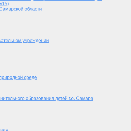
№15)
 Самарской области
вательном учреждении
 природной среде
нительного образования детей г.о. Самара
тва»