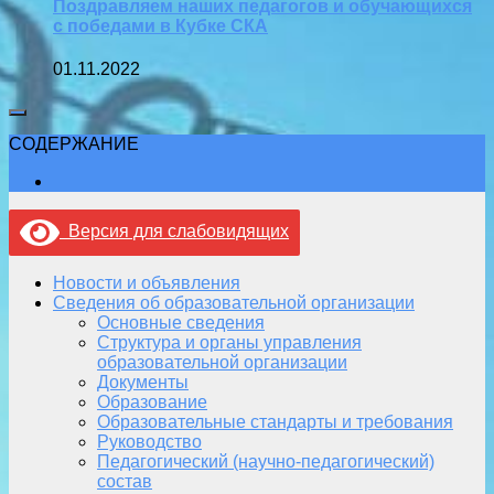
Поздравляем наших педагогов и обучающихся
с победами в Кубке СКА
01.11.2022
СОДЕРЖАНИЕ
Версия для слабовидящих
Новости и объявления
Сведения об образовательной организации
Основные сведения
Структура и органы управления
образовательной организации
Документы
Образование
Образовательные стандарты и требования
Руководство
Педагогический (научно-педагогический)
состав