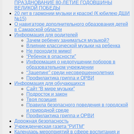
ПРАЗДНОВАНИЕ 80-ЛЕТИЕ ГОДОВЩИНЫ
ВЕЛИКОЙ ПОБЕДЫ
20 лет в гармонии музыки и красок! (К юбилею ДШИ
№15)
О навигаторе дополнительного образования детей
в Самарской области
Информация для родителей
Зачем ребенку заниматься музыкой?
Влияние классической музыки на ребенка
Не проходите мимо!
“Ребенок в опасности”
Информация о недопущении поборов в
образовательном учреждении
“Зацепинг” среди несовершеннолетних
Профилактика гриппа и ОРВИ
Информация для обучающихся
Сайт “В мире музыки”
Подросток и закон
Твоя позиция
Правила безопасного поведения в городской
и природной среде
Профилактика гриппа и ОРВИ
Дорожная безопасность
Учрежденческая газета “РИТМ”
Календарь мероприятий в сфере воспитания и