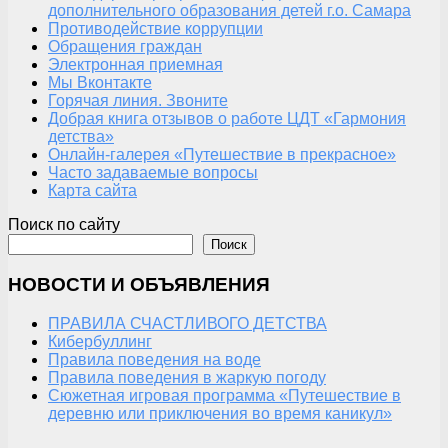
дополнительного образования детей г.о. Самара
Противодействие коррупции
Обращения граждан
Электронная приемная
Мы Вконтакте
Горячая линия. Звоните
Добрая книга отзывов о работе ЦДТ «Гармония
детства»
Онлайн-галерея «Путешествие в прекрасное»
Часто задаваемые вопросы
Карта сайта
Поиск по сайту
Поиск
НОВОСТИ И ОБЪЯВЛЕНИЯ
ПРАВИЛА СЧАСТЛИВОГО ДЕТСТВА
Кибербуллинг
Правила поведения на воде
Правила поведения в жаркую погоду
Сюжетная игровая программа «Путешествие в
деревню или приключения во время каникул»