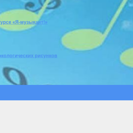
урсе «Я-музыкант!»
экологических рисунков