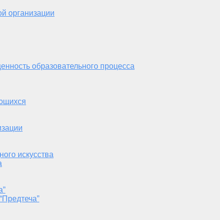
ой организации
енность образовательного процесса
ающихся
изации
ного искусства
а
а”
“Предтеча”