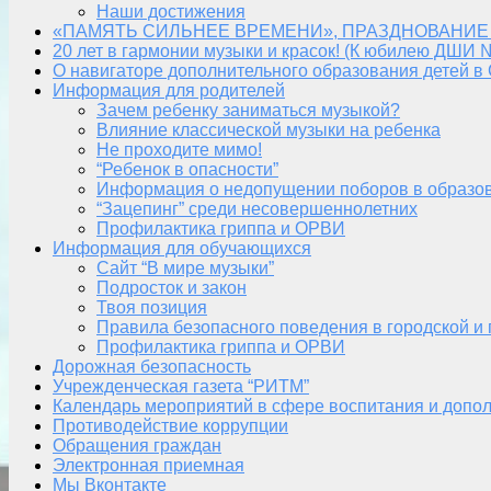
Наши достижения
«ПАМЯТЬ СИЛЬНЕЕ ВРЕМЕНИ», ПРАЗДНОВАНИЕ
20 лет в гармонии музыки и красок! (К юбилею ДШИ 
О навигаторе дополнительного образования детей в
Информация для родителей
Зачем ребенку заниматься музыкой?
Влияние классической музыки на ребенка
Не проходите мимо!
“Ребенок в опасности”
Информация о недопущении поборов в образо
“Зацепинг” среди несовершеннолетних
Профилактика гриппа и ОРВИ
Информация для обучающихся
Сайт “В мире музыки”
Подросток и закон
Твоя позиция
Правила безопасного поведения в городской и
Профилактика гриппа и ОРВИ
Дорожная безопасность
Учрежденческая газета “РИТМ”
Календарь мероприятий в сфере воспитания и допол
Противодействие коррупции
Обращения граждан
Электронная приемная
Мы Вконтакте