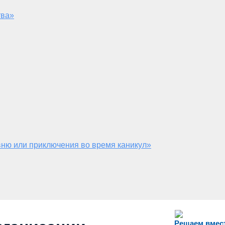
тва»
ню или приключения во время каникул»
Решаем вмес