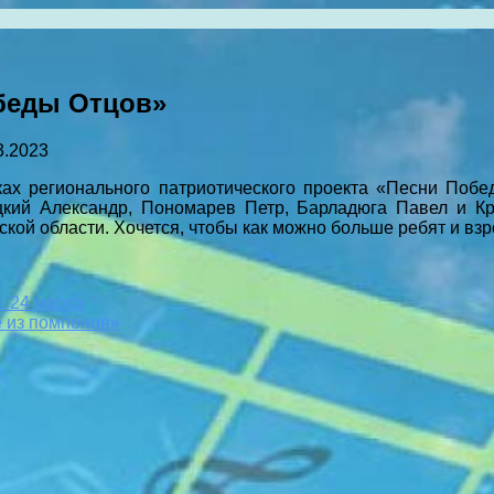
беды Отцов»
3.2023
ках регионального патриотического проекта «Песни Поб
цкий Александр, Пономарев Петр, Барладюга Павел и Кр
кой области. Хочется, чтобы как можно больше ребят и вз
. 24 марта
 из помпонов»