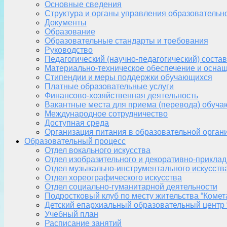
Основные сведения
Структура и органы управления образовательн
Документы
Образование
Образовательные стандарты и требования
Руководство
Педагогический (научно-педагогический) состав
Материально-техническое обеспечение и оснащ
Стипендии и меры поддержки обучающихся
Платные образовательные услуги
Финансово-хозяйственная деятельность
Вакантные места для приема (перевода) обуч
Международное сотрудничество
Доступная среда
Организация питания в образовательной орган
Образовательный процесс
Отдел вокального искусства
Отдел изобразительного и декоративно-приклад
Отдел музыкально-инструментального искусств
Отдел хореографического искусства
Отдел социально-гуманитарной деятельности
Подростковый клуб по месту жительства “Комет
Детский епархиальный образовательный центр 
Учебный план
Расписание занятий