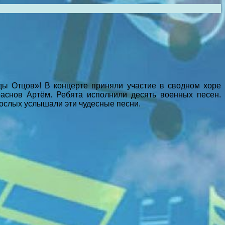
еды Отцов»! В концерте приняли участие в сводном хоре
аснов Артём. Ребята исполнили десять военных песен.
рослых услышали эти чудесные песни.