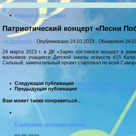
Перейти
к
Новости и объявления
содержимому
Патриотический концерт «Песни По
-
A. Bozhenko
· Опубликовано
24.03.2023
· Обновлено
24.0
24 марта 2023 г. в ДК «Заря» состоялся концерт в рам
мальчиков учащиеся Детской школы искусств #15 Калу
Сильный, замечательный проект стартовал по всей Самарс
Следующая публикация
Мероприятия на каникулах
Предыдущая публикация
Мастер-класс «Животные
Вам может также понравиться...
С юбилеем, любимая школа!