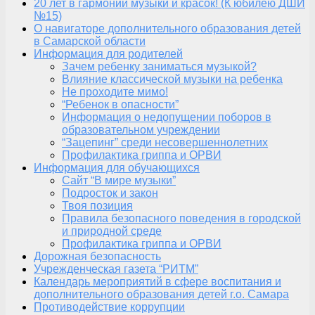
20 лет в гармонии музыки и красок! (К юбилею ДШИ
№15)
О навигаторе дополнительного образования детей
в Самарской области
Информация для родителей
Зачем ребенку заниматься музыкой?
Влияние классической музыки на ребенка
Не проходите мимо!
“Ребенок в опасности”
Информация о недопущении поборов в
образовательном учреждении
“Зацепинг” среди несовершеннолетних
Профилактика гриппа и ОРВИ
Информация для обучающихся
Сайт “В мире музыки”
Подросток и закон
Твоя позиция
Правила безопасного поведения в городской
и природной среде
Профилактика гриппа и ОРВИ
Дорожная безопасность
Учрежденческая газета “РИТМ”
Календарь мероприятий в сфере воспитания и
дополнительного образования детей г.о. Самара
Противодействие коррупции