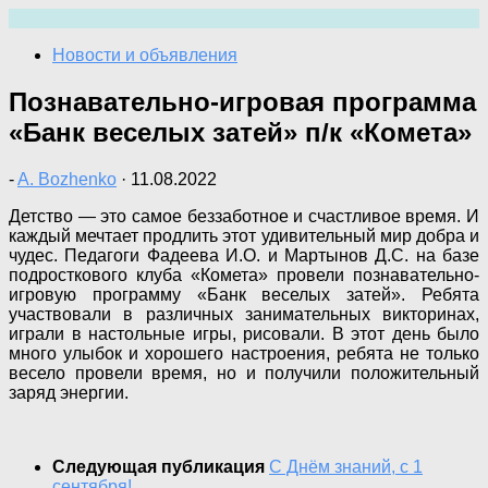
Перейти
к
Новости и объявления
содержимому
Познавательно-игровая программа
«Банк веселых затей» п/к «Комета»
-
A. Bozhenko
·
11.08.2022
Детство — это самое беззаботное и счастливое время. И
каждый мечтает продлить этот удивительный мир добра и
чудес. Педагоги Фадеева И.О. и Мартынов Д.С. на базе
подросткового клуба «Комета» провели познавательно-
игровую программу «Банк веселых затей». Ребята
участвовали в различных занимательных викторинах,
играли в настольные игры, рисовали. В этот день было
много улыбок и хорошего настроения, ребята не только
весело провели время, но и получили положительный
заряд энергии.
Следующая публикация
С Днём знаний, с 1
сентября!